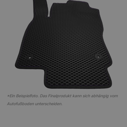
*Ein Beispielfoto. Das Finalprodukt kann sich abhängig vom
Autofußboden unterscheiden.