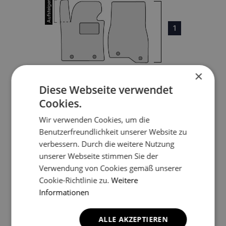
1
×
Diese Webseite verwendet
Cookies.
3
Wir verwenden Cookies, um die
Benutzerfreundlichkeit unserer Website zu
4
verbessern. Durch die weitere Nutzung
unserer Webseite stimmen Sie der
5
Verwendung von Cookies gemäß unserer
Cookie-Richtlinie zu.
Weitere
Informationen
*Ein Beispielfoto. Das Finalprodukt kann sich abhängig vom
ALLE AKZEPTIEREN
Autofußboden unterscheiden.