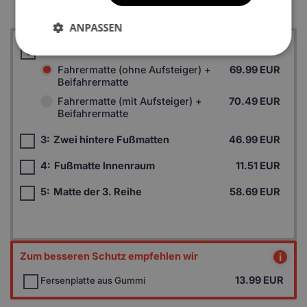
ANPASSEN
1:
Zwei Fußmatten vorne
Fahrermatte (ohne Aufsteiger) +
69.99 EUR
Beifahrermatte
Fahrermatte (mit Aufsteiger) +
70.49 EUR
Beifahrermatte
3:
Zwei hintere Fußmatten
46.99 EUR
4:
Fußmatte Innenraum
11.51 EUR
5:
Matte der 3. Reihe
58.69 EUR
Zum besseren Schutz empfehlen wir
i
13.99
EUR
Fersenplatte aus Gummi