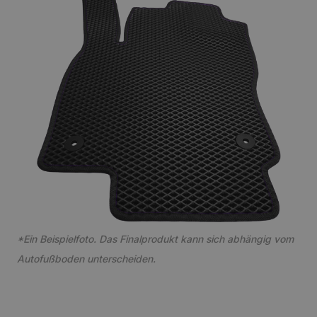
*Ein Beispielfoto. Das Finalprodukt kann sich abhängig vom
Autofußboden unterscheiden.