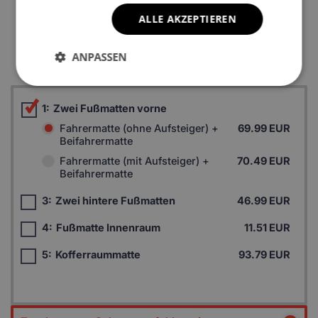
ALLE AKZEPTIEREN
*Ein Beispielfoto. Das Finalprodukt kann sich abhängig vom
Autofußboden unterscheiden.
ANPASSEN
1:
Zwei Fußmatten vorne
Fahrermatte (ohne Aufsteiger) +
69.99 EUR
Beifahrermatte
Fahrermatte (mit Aufsteiger) +
70.49 EUR
Beifahrermatte
3:
Zwei hintere Fußmatten
46.99 EUR
4:
Fußmatte Innenraum
11.51 EUR
5:
Kofferraummatte
93.79 EUR