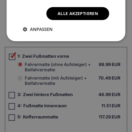
ALLE AKZEPTIEREN
*Ein Beispielfoto. Das Finalprodukt kann sich abhängig vom
ANPASSEN
Autofußboden unterscheiden.
1:
Zwei Fußmatten vorne
Fahrermatte (ohne Aufsteiger) +
69.99 EUR
Beifahrermatte
Fahrermatte (mit Aufsteiger) +
70.49 EUR
Beifahrermatte
3:
Zwei hintere Fußmatten
46.99 EUR
4:
Fußmatte Innenraum
11.51 EUR
5:
Kofferraummatte
117.29 EUR