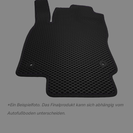
*Ein Beispielfoto. Das Finalprodukt kann sich abhängig vom
Autofußboden unterscheiden.