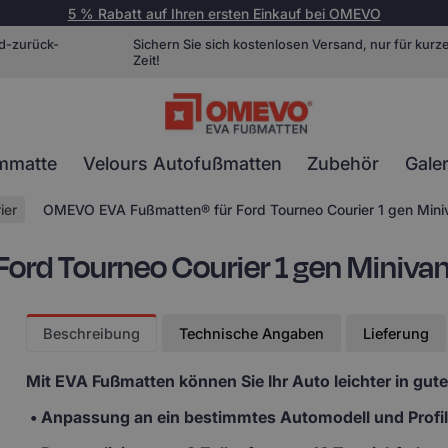
5 % Rabatt auf Ihren ersten Einkauf bei OMEVO
d-zurück-
Sichern Sie sich kostenlosen Versand, nur für kurz
Zeit!
mmatte
Velours Autofußmatten
Zubehör
Galer
ier
OMEVO EVA Fußmatten® für Ford Tourneo Courier 1 gen Min
rd Tourneo Courier 1 gen Miniva
Beschreibung
Technische Angaben
Lieferung
Mit EVA Fußmatten
können Sie Ihr Auto leichter in gut
• Anpassung
an ein bestimmtes Automodell und Profi