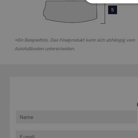
5
*Ein Beispielfoto. Das Finalprodukt kann sich abhängig vom
Autofußboden unterscheiden.