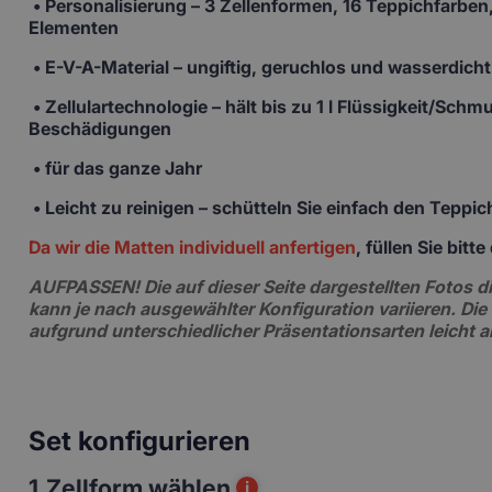
•
Personalisierung
– 3 Zellenformen, 16 Teppichfarben,
Elementen
• E-V-A-Material
– ungiftig, geruchlos und wasserdicht
• Zellulartechnologie
– hält bis zu 1 l Flüssigkeit/Sch
Beschädigungen
• für das ganze Jahr
• Leicht zu reinigen –
schütteln Sie einfach den Teppi
Da wir die Matten individuell anfertigen
, füllen Sie bit
AUFPASSEN!
Die auf dieser Seite dargestellten Fotos
kann je nach ausgewählter Konfiguration variieren. Die
aufgrund unterschiedlicher Präsentationsarten leicht 
Set konfigurieren
1.
Zellform wählen
i