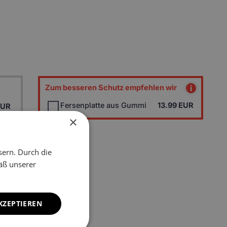
Zum besseren Schutz empfehlen wir
i
Fersenplatte aus Gummi
13.99
EUR
EUR
×
EUR
sern. Durch die
EUR
äß unserer
EUR
EUR
KZEPTIEREN