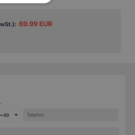
69.99 EUR
MwSt.):
.
+49