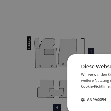
1
Diese Webse
Wir verwenden Co
weitere Nutzung 
Cookie-Richtlinie
3
ANPASSEN
4