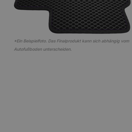
*Ein Beispielfoto. Das Finalprodukt kann sich abhängig vom
Autofußboden unterscheiden.