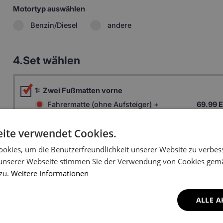
Motortyp auswählen
Benzin/Diesel
andere
4.
Set wählen
1:
Zwei Fußmatten vorne
Fahrermatte (ohne Aufsteiger) +
69.99 
Beifahrermatte
Fahrermatte (mit Aufsteiger) +
70.49 
ite verwendet Cookies.
Beifahrermatte
okies, um die Benutzerfreundlichkeit unserer Website zu verbes
3:
Zwei hintere Fußmatten
46.99 
unserer Webseite stimmen Sie der Verwendung von Cookies gem
 zu.
Weitere Informationen
4:
Fußmatte Innenraum
11.51 
5:
Kofferraummatte
70.39 
ALLE A