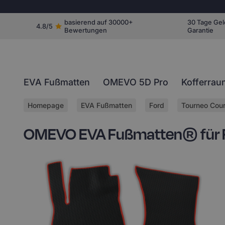
basierend auf 30000+
30 Tage Gel
4.8/5
Bewertungen
Garantie
EVA Fußmatten
OMEVO 5D Pro
Kofferrau
Homepage
EVA Fußmatten
Ford
Tourneo Cour
OMEVO EVA Fußmatten® für Fo