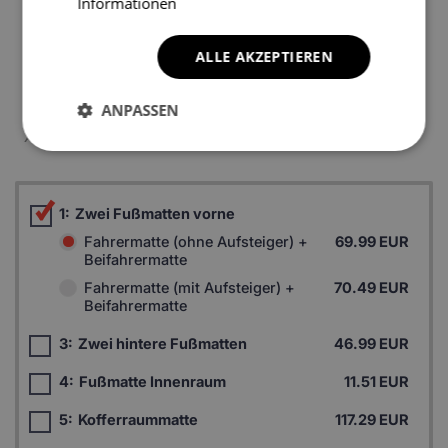
Informationen
ALLE AKZEPTIEREN
*Ein Beispielfoto. Das Finalprodukt kann sich abhängig vom
ANPASSEN
Autofußboden unterscheiden.
1:
Zwei Fußmatten vorne
Fahrermatte (ohne Aufsteiger) +
69.99 EUR
Beifahrermatte
Fahrermatte (mit Aufsteiger) +
70.49 EUR
Beifahrermatte
3:
Zwei hintere Fußmatten
46.99 EUR
4:
Fußmatte Innenraum
11.51 EUR
5:
Kofferraummatte
117.29 EUR