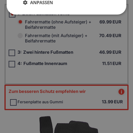
ANPASSEN
1:
Zwei Fußmatten vorne
Fahrermatte (ohne Aufsteiger) +
69.99 EUR
Beifahrermatte
Fahrermatte (mit Aufsteiger) +
70.49 EUR
Beifahrermatte
3:
Zwei hintere Fußmatten
46.99 EUR
4:
Fußmatte Innenraum
11.51 EUR
Zum besseren Schutz empfehlen wir
i
13.99
EUR
Fersenplatte aus Gummi