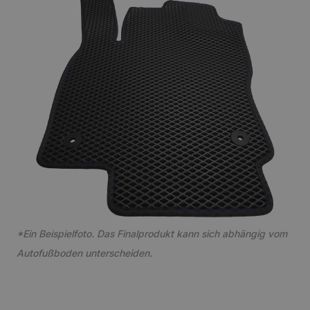
*Ein Beispielfoto. Das Finalprodukt kann sich abhängig vom
Autofußboden unterscheiden.