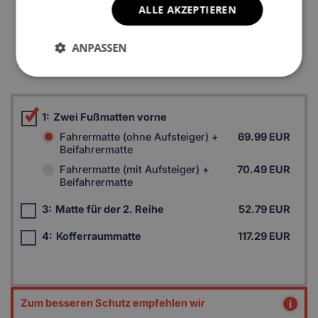
ALLE AKZEPTIEREN
*Ein Beispielfoto. Das Finalprodukt kann sich abhängig vom
ANPASSEN
Autofußboden unterscheiden.
1:
Zwei Fußmatten vorne
Fahrermatte (ohne Aufsteiger) +
69.99 EUR
Beifahrermatte
Fahrermatte (mit Aufsteiger) +
70.49 EUR
Beifahrermatte
3:
Matte für der 2. Reihe
52.79 EUR
4:
Kofferraummatte
117.29 EUR
Zum besseren Schutz empfehlen wir
i