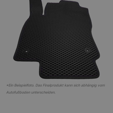
*Ein Beispielfoto. Das Finalprodukt kann sich abhängig vom
Autofußboden unterscheiden.