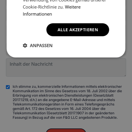
Cookie-Richtlinie zu.
Weitere
Informationen
ALLE AKZEPTIEREN
+49
ANPASSEN
Ich stimme zu, kommerzielle Informationen mittels elektronischer
Kommunikation im Sinne des Gesetzes vom 18. Juli 2002 über die
Erbringung von elektronischen Dienstleistungen (Gesetzblatt
2017.1219, d.h.) an die angegebene E-Mail-Adresse und mittels
Telekommunikationsgeräten in Form eines Telefongesprächs
gemäß Art. 172 des Gesetzes vom 16. Juli 2004 über die
Telekommunikation (Gesetzblatt 2017.1907 in der geänderten
Fassung) in Bezug auf die von F&G LLC angebotenen Produkte.