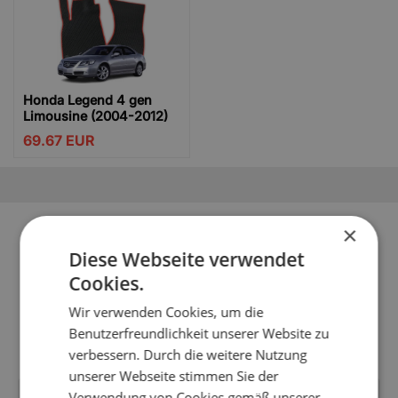
Honda Legend 4 gen
Limousine (2004-2012)
69.67
EUR
Sie können Ihr Fahrzeugmodell
×
Diese Webseite verwendet
nicht finden?
Cookies.
Möglicherweise ist es noch nicht in den Katalog des
Wir verwenden Cookies, um die
Shops aufgenommen worden. Schreiben Sie uns, um
Benutzerfreundlichkeit unserer Website zu
Informationen über die Fußmatten für Ihr Modell zu
erhalten.
verbessern. Durch die weitere Nutzung
unserer Webseite stimmen Sie der
Verwendung von Cookies gemäß unserer