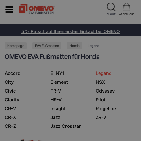
SUCHE
WARENKORB
5 % Rabatt auf Ihren ersten Einkauf bei OMEVO
Homepage
EVA Fußmatten
Honda
Legend
OMEVO EVA Fußmatten für Honda
Accord
E: NY1
Legend
City
Element
NSX
Civic
FR-V
Odyssey
Clarity
HR-V
Pilot
CR-V
Insight
Ridgeline
CR-X
Jazz
ZR-V
CR-Z
Jazz Crosstar