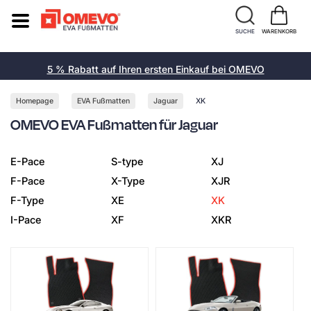
SUCHE
WARENKORB
5 % Rabatt auf Ihren ersten Einkauf bei OMEVO
Homepage
EVA Fußmatten
Jaguar
XK
OMEVO EVA Fußmatten für Jaguar
E-Pace
S-type
XJ
F-Pace
X-Type
XJR
F-Type
XE
XK
I-Pace
XF
XKR