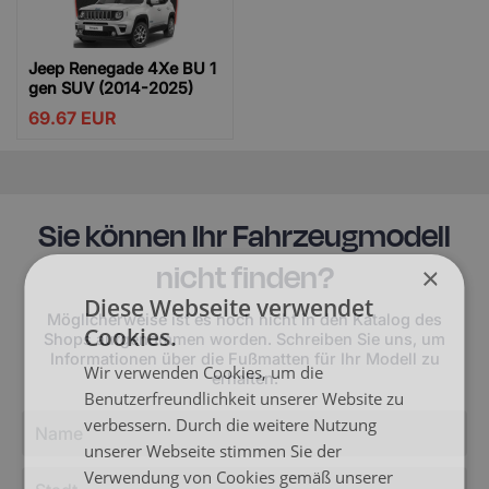
Jeep Renegade 4Xe BU 1
gen SUV (2014-2025)
69.67
EUR
Sie können Ihr Fahrzeugmodell
nicht finden?
×
Diese Webseite verwendet
Möglicherweise ist es noch nicht in den Katalog des
Cookies.
Shops aufgenommen worden. Schreiben Sie uns, um
Informationen über die Fußmatten für Ihr Modell zu
Wir verwenden Cookies, um die
erhalten.
Benutzerfreundlichkeit unserer Website zu
verbessern. Durch die weitere Nutzung
unserer Webseite stimmen Sie der
Verwendung von Cookies gemäß unserer