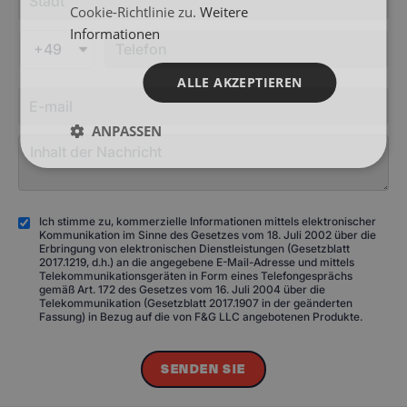
Cookie-Richtlinie zu.
Weitere
Informationen
+49
ALLE AKZEPTIEREN
ANPASSEN
Ich stimme zu, kommerzielle Informationen mittels elektronischer
Kommunikation im Sinne des Gesetzes vom 18. Juli 2002 über die
Erbringung von elektronischen Dienstleistungen (Gesetzblatt
2017.1219, d.h.) an die angegebene E-Mail-Adresse und mittels
Telekommunikationsgeräten in Form eines Telefongesprächs
gemäß Art. 172 des Gesetzes vom 16. Juli 2004 über die
Telekommunikation (Gesetzblatt 2017.1907 in der geänderten
Fassung) in Bezug auf die von F&G LLC angebotenen Produkte.
SENDEN SIE