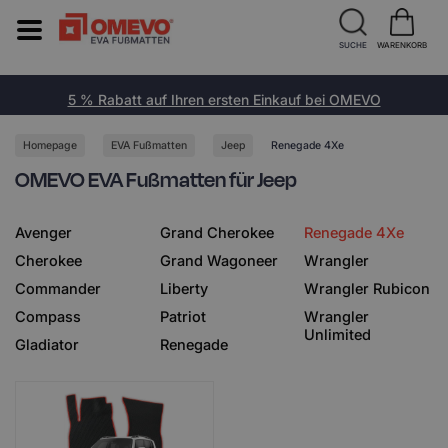
SUCHE
WARENKORB
5 % Rabatt auf Ihren ersten Einkauf bei OMEVO
Homepage
EVA Fußmatten
Jeep
Renegade 4Xe
OMEVO EVA Fußmatten für Jeep
Avenger
Grand Cherokee
Renegade 4Xe
Cherokee
Grand Wagoneer
Wrangler
Commander
Liberty
Wrangler Rubicon
Compass
Patriot
Wrangler
Unlimited
Gladiator
Renegade