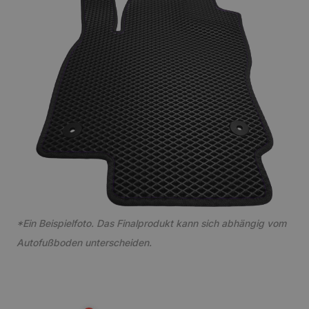
*Ein Beispielfoto. Das Finalprodukt kann sich abhängig vom
Autofußboden unterscheiden.