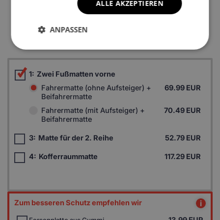
ALLE AKZEPTIEREN
*Ein Beispielfoto. Das Finalprodukt kann sich abhängig vom
ANPASSEN
Autofußboden unterscheiden.
1:
Zwei Fußmatten vorne
Fahrermatte (ohne Aufsteiger) +
69.99 EUR
Beifahrermatte
Fahrermatte (mit Aufsteiger) +
70.49 EUR
Beifahrermatte
3:
Matte für der 2. Reihe
52.79 EUR
4:
Kofferraummatte
117.29 EUR
Zum besseren Schutz empfehlen wir
i
13.99
EUR
Fersenplatte aus Gummi