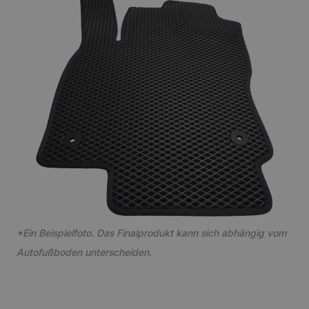
*Ein Beispielfoto. Das Finalprodukt kann sich abhängig vom
Autofußboden unterscheiden.