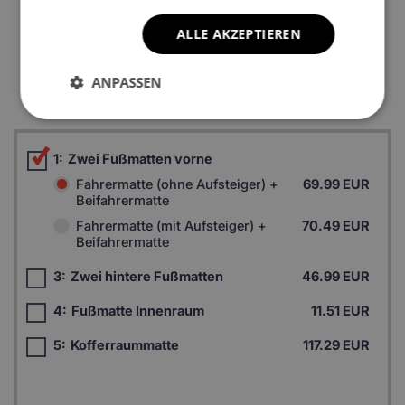
ALLE AKZEPTIEREN
*Ein Beispielfoto. Das Finalprodukt kann sich abhängig vom
ANPASSEN
Autofußboden unterscheiden.
1:
Zwei Fußmatten vorne
Fahrermatte (ohne Aufsteiger) +
69.99 EUR
Beifahrermatte
Fahrermatte (mit Aufsteiger) +
70.49 EUR
Beifahrermatte
3:
Zwei hintere Fußmatten
46.99 EUR
4:
Fußmatte Innenraum
11.51 EUR
5:
Kofferraummatte
117.29 EUR