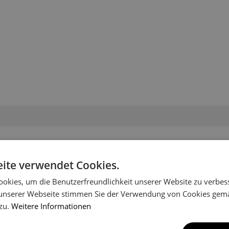
en Ihr Fahrzeugmodell nich
ite verwendet Cookies.
es Shops aufgenommen worden. Schreiben Sie uns, um Informatio
okies, um die Benutzerfreundlichkeit unserer Website zu verbes
unserer Webseite stimmen Sie der Verwendung von Cookies gem
 zu.
Weitere Informationen