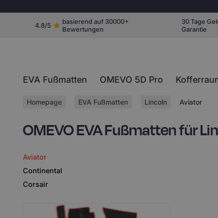
basierend auf 30000+
30 Tage Gel
4.8/5
Bewertungen
Garantie
EVA Fußmatten
OMEVO 5D Pro
Kofferrau
Homepage
EVA Fußmatten
Lincoln
Aviator
OMEVO EVA Fußmatten für Lin
Aviator
Continental
Corsair