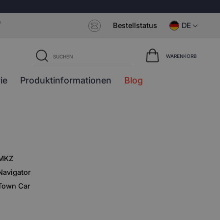
e
Bestellstatus
DE
WARENKORB
ie
Produktinformationen
Blog
MKZ
Navigator
Town Car