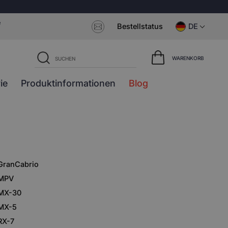
e
Bestellstatus
DE
WARENKORB
ie
Produktinformationen
Blog
GranCabrio
MPV
MX-30
MX-5
RX-7