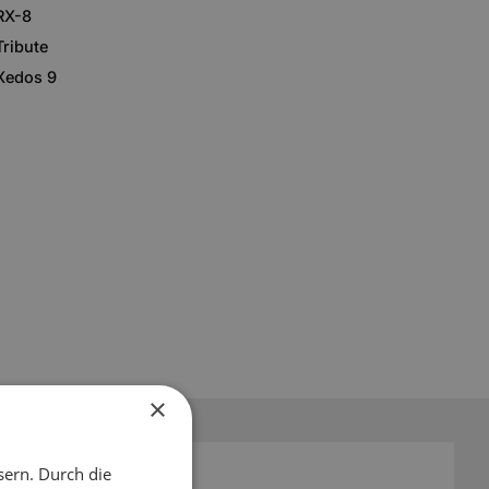
RX-8
Tribute
Xedos 9
×
sern. Durch die