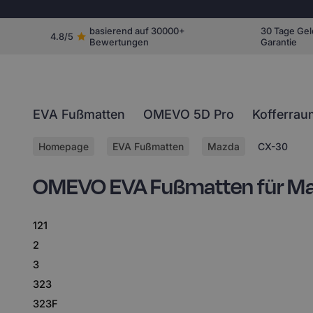
basierend auf 30000+
30 Tage Gel
4.8/5
Bewertungen
Garantie
EVA Fußmatten
OMEVO 5D Pro
Kofferrau
Homepage
EVA Fußmatten
Mazda
CX-30
OMEVO EVA Fußmatten für M
121
2
3
323
323F