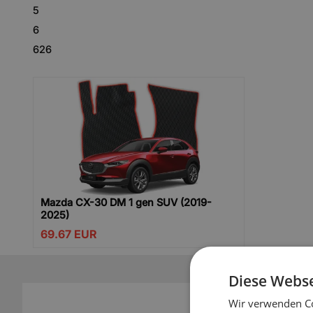
5
6
626
Mazda CX-30 DM 1 gen SUV (2019-
2025)
69.67
EUR
Diese Webse
Wir verwenden Co