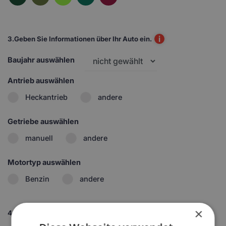
i
3.
Geben Sie Informationen über Ihr Auto ein.
Baujahr auswählen
Antrieb auswählen
Heckantrieb
andere
Getriebe auswählen
manuell
andere
Motortyp auswählen
Benzin
andere
×
4.
Set wählen