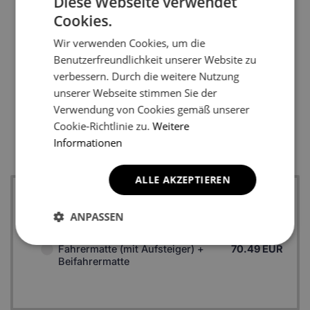
Diese Webseite verwendet
Cookies.
1
Wir verwenden Cookies, um die
Benutzerfreundlichkeit unserer Website zu
verbessern. Durch die weitere Nutzung
unserer Webseite stimmen Sie der
Verwendung von Cookies gemäß unserer
*Ein Beispielfoto. Das Finalprodukt kann sich abhängig vom
Cookie-Richtlinie zu.
Weitere
Informationen
Autofußboden unterscheiden.
ALLE AKZEPTIEREN
1:
Zwei Fußmatten vorne
ANPASSEN
Fahrermatte (ohne Aufsteiger) +
69.99 EUR
Beifahrermatte
Fahrermatte (mit Aufsteiger) +
70.49 EUR
Beifahrermatte