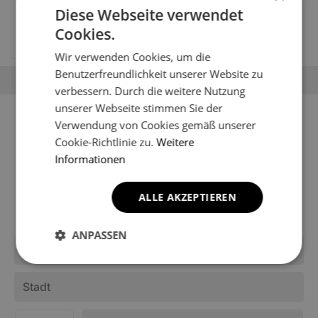
Diese Webseite verwendet
Mercedes-Benz C124 1
gen Coupe (1984-1993)
Cookies.
69.67
EUR
Wir verwenden Cookies, um die
Benutzerfreundlichkeit unserer Website zu
verbessern. Durch die weitere Nutzung
unserer Webseite stimmen Sie der
Sie können Ihr Fahrzeugmodell
Verwendung von Cookies gemäß unserer
nicht finden?
Cookie-Richtlinie zu.
Weitere
Informationen
Möglicherweise ist es noch nicht in den Katalog des
Shops aufgenommen worden. Schreiben Sie uns, um
ALLE AKZEPTIEREN
Informationen über die Fußmatten für Ihr Modell zu
erhalten.
ANPASSEN