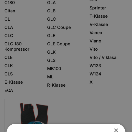
C180
GLA
Sprinter
Citan
GLB
T-Klasse
CL
GLC
V-Klasse
CLA
GLC Coupe
Vaneo
CLC
GLE
Viano
CLC 180
GLE Coupe
Kompressor
Vito
GLK
CLE
Vito / V klasa
GLS
CLK
W123
MB100
CLS
W124
ML
E-Klasse
X
R-Klasse
EQA
×