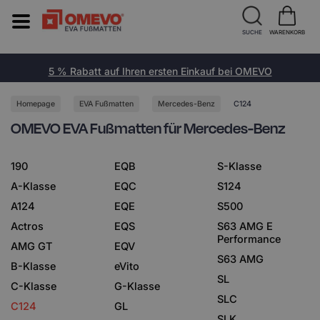
SUCHE
WARENKORB
5 % Rabatt auf Ihren ersten Einkauf bei OMEVO
Homepage
EVA Fußmatten
Mercedes-Benz
C124
OMEVO EVA Fußmatten für Mercedes-Benz
190
EQB
S-Klasse
A-Klasse
EQC
S124
A124
EQE
S500
Actros
EQS
S63 AMG E
Performance
AMG GT
EQV
S63 AMG
B-Klasse
eVito
SL
C-Klasse
G-Klasse
SLC
C124
GL
SLK