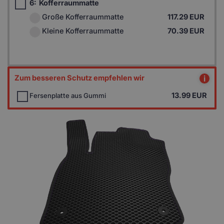
6:
Kofferraummatte
Große Kofferraummatte
117.29 EUR
Kleine Kofferraummatte
70.39 EUR
Zum besseren Schutz empfehlen wir
i
13.99
EUR
Fersenplatte aus Gummi