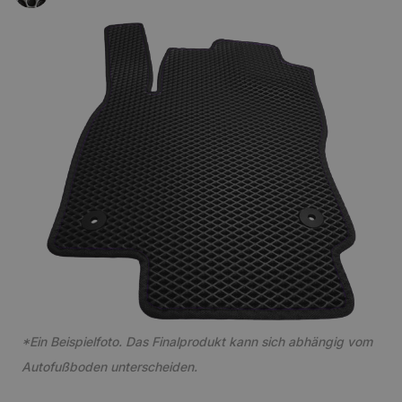
*Ein Beispielfoto. Das Finalprodukt kann sich abhängig vom
Autofußboden unterscheiden.