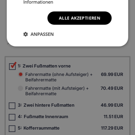
Informationen
ALLE AKZEPTIEREN
ANPASSEN
*Ein Beispielfoto. Das Finalprodukt kann sich abhängig vom
Autofußboden unterscheiden.
1:
Zwei Fußmatten vorne
Fahrermatte (ohne Aufsteiger) +
69.99 EUR
Beifahrermatte
Fahrermatte (mit Aufsteiger) +
70.49 EUR
Beifahrermatte
3:
Zwei hintere Fußmatten
46.99 EUR
4:
Fußmatte Innenraum
11.51 EUR
5:
Kofferraummatte
117.29 EUR