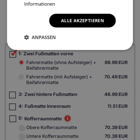
Informationen
ALLE AKZEPTIEREN
*Ein Beispielfoto. Das Finalprodukt kann sich abhängig vom
Autofußboden unterscheiden.
ANPASSEN
1:
Zwei Fußmatten vorne
Fahrermatte (ohne Aufsteiger) +
69.99 EUR
Beifahrermatte
Fahrermatte (mit Aufsteiger) +
70.49 EUR
Beifahrermatte
3:
Zwei hintere Fußmatten
46.99 EUR
4:
Fußmatte Innenraum
11.51 EUR
5:
i
Kofferraummatte
Obere Kofferraummatte
70.39 EUR
Untere Kofferraummatte
70.39 EUR