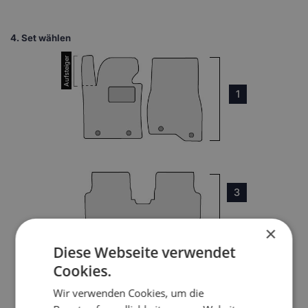
4.
Set wählen
1
3
×
Diese Webseite verwendet
Cookies.
Wir verwenden Cookies, um die
4