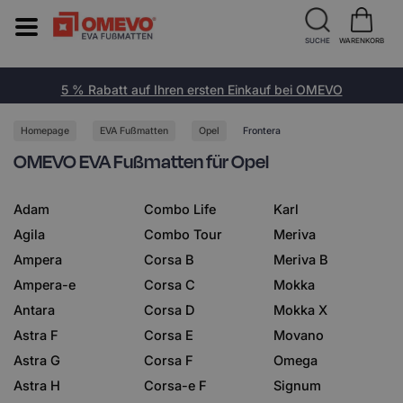
SUCHE
WARENKORB
5 % Rabatt auf Ihren ersten Einkauf bei OMEVO
Homepage
EVA Fußmatten
Opel
Frontera
OMEVO EVA Fußmatten für Opel
Adam
Combo Life
Karl
Agila
Combo Tour
Meriva
Ampera
Corsa B
Meriva B
Ampera-e
Corsa C
Mokka
Antara
Corsa D
Mokka X
Astra F
Corsa E
Movano
Astra G
Corsa F
Omega
Astra H
Corsa-e F
Signum