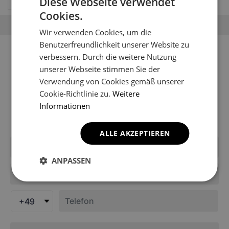
Diese Webseite verwendet
Cookies.
Wir verwenden Cookies, um die
Benutzerfreundlichkeit unserer Website zu
Sie können Ihr Fahrzeugmodell
verbessern. Durch die weitere Nutzung
nicht finden?
unserer Webseite stimmen Sie der
Verwendung von Cookies gemäß unserer
Cookie-Richtlinie zu.
Weitere
Möglicherweise ist es noch nicht in den Katalog des
Shops aufgenommen worden. Schreiben Sie uns, um
Informationen
Informationen über die Fußmatten für Ihr Modell zu
erhalten.
ALLE AKZEPTIEREN
ANPASSEN
+49