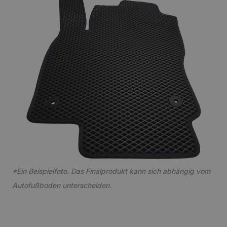
*Ein Beispielfoto. Das Finalprodukt kann sich abhängig vom
Autofußboden unterscheiden.