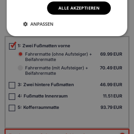
ALLE AKZEPTIEREN
*Ein Beispielfoto. Das Finalprodukt kann sich abhängig vom
Autofußboden unterscheiden.
ANPASSEN
1:
Zwei Fußmatten vorne
Fahrermatte (ohne Aufsteiger) +
69.99 EUR
Beifahrermatte
Fahrermatte (mit Aufsteiger) +
70.49 EUR
Beifahrermatte
3:
Zwei hintere Fußmatten
46.99 EUR
4:
Fußmatte Innenraum
11.51 EUR
5:
Kofferraummatte
93.79 EUR