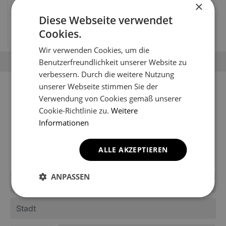
×
Peugeot 307 1 gen Kombi
Diese Webseite verwendet
(2001-2008)
Cookies.
69.67
EUR
Wir verwenden Cookies, um die
Benutzerfreundlichkeit unserer Website zu
verbessern. Durch die weitere Nutzung
Sie können Ihr Fahrzeugmodell
unserer Webseite stimmen Sie der
Verwendung von Cookies gemäß unserer
nicht finden?
Cookie-Richtlinie zu.
Weitere
Informationen
Möglicherweise ist es noch nicht in den Katalog des
Shops aufgenommen worden. Schreiben Sie uns, um
Informationen über die Fußmatten für Ihr Modell zu
ALLE AKZEPTIEREN
erhalten.
ANPASSEN