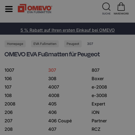
SUCHE
WARENKORB
5 % Rabatt auf Ihren ersten Einkauf bei OMEVO
Homepage
EVA Fußmatten
Peugeot
307
OMEVO EVA Fußmatten für Peugeot
1007
307
807
106
308
Boxer
107
4007
e-2008
108
4008
e-3008
2008
405
Expert
206
406
iON
207
406 Coupé
Partner
208
407
RCZ