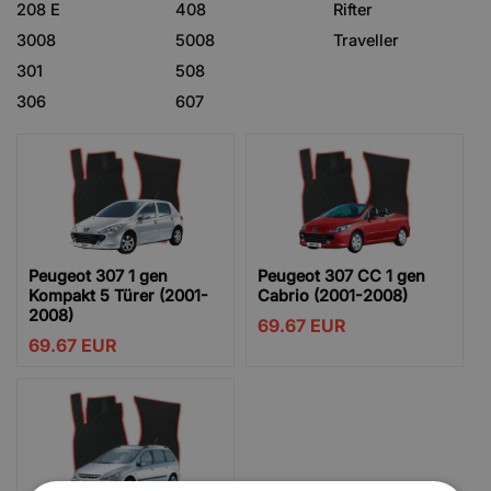
208 E
408
Rifter
3008
5008
Traveller
301
508
306
607
Peugeot 307 1 gen
Peugeot 307 CC 1 gen
Kompakt 5 Türer (2001-
Cabrio (2001-2008)
2008)
69.67
EUR
69.67
EUR