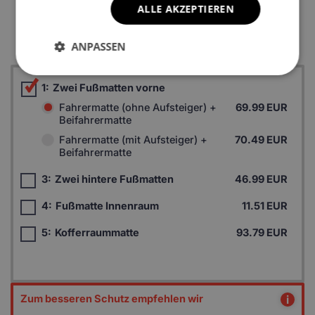
ALLE AKZEPTIEREN
*Ein Beispielfoto. Das Finalprodukt kann sich abhängig vom
Autofußboden unterscheiden.
ANPASSEN
1:
Zwei Fußmatten vorne
Fahrermatte (ohne Aufsteiger) +
69.99 EUR
Beifahrermatte
Fahrermatte (mit Aufsteiger) +
70.49 EUR
Beifahrermatte
3:
Zwei hintere Fußmatten
46.99 EUR
4:
Fußmatte Innenraum
11.51 EUR
5:
Kofferraummatte
93.79 EUR
Zum besseren Schutz empfehlen wir
i