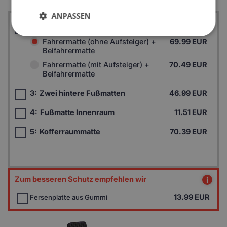
ANPASSEN
1:
Zwei Fußmatten vorne
Fahrermatte (ohne Aufsteiger) +
69.99 EUR
Beifahrermatte
Fahrermatte (mit Aufsteiger) +
70.49 EUR
Beifahrermatte
3:
Zwei hintere Fußmatten
46.99 EUR
4:
Fußmatte Innenraum
11.51 EUR
5:
Kofferraummatte
70.39 EUR
Zum besseren Schutz empfehlen wir
i
13.99
EUR
Fersenplatte aus Gummi