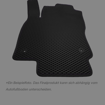
*Ein Beispielfoto. Das Finalprodukt kann sich abhängig vom
Autofußboden unterscheiden.