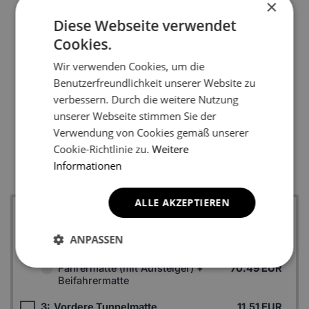
×
Diese Webseite verwendet
Cookies.
2
Wir verwenden Cookies, um die
Benutzerfreundlichkeit unserer Website zu
verbessern. Durch die weitere Nutzung
unserer Webseite stimmen Sie der
3
Verwendung von Cookies gemäß unserer
*Ein Beispielfoto. Das Finalprodukt kann sich abhängig vom
Cookie-Richtlinie zu.
Weitere
Autofußboden unterscheiden.
Informationen
ALLE AKZEPTIEREN
1:
Zwei Fußmatten vorne
Fahrermatte (ohne Aufsteiger) +
69.99 EUR
ANPASSEN
Beifahrermatte
Fahrermatte (mit Aufsteiger) +
70.49 EUR
Beifahrermatte
3:
Vordere Tunnelmatte
11.51 EUR