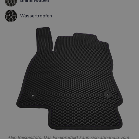
Bienenwaben
Wassertropfen
*Ein Beispielfoto. Das Finalprodukt kann sich abhängig vom