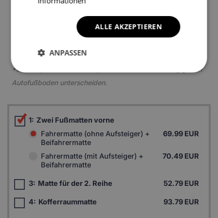
Informationen
4
ALLE AKZEPTIEREN
ANPASSEN
*Ein Beispielfoto. Das Finalprodukt kann sich abhängig vom
Autofußboden unterscheiden.
1:
Zwei Fußmatten vorne
Fahrermatte (ohne Aufsteiger) +
69.99 EUR
Beifahrermatte
Fahrermatte (mit Aufsteiger) +
70.49 EUR
Beifahrermatte
3:
Matte für der 2. Reihe
52.79 EUR
4:
Kofferraummatte
93.79 EUR