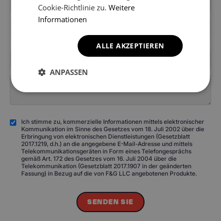
Cookie-Richtlinie zu.
Weitere
Informationen
+49
ALLE AKZEPTIEREN
ANPASSEN
Ich stimme zu, kommerzielle Informationen mittels elektronischer
Kommunikation im Sinne des Gesetzes vom 18. Juli 2002 über die
Erbringung von elektronischen Dienstleistungen (Gesetzblatt
2017.1219, d.h.) an die angegebene E-Mail-Adresse und mittels
Telekommunikationsgeräten in Form eines Telefongesprächs
gemäß Art. 172 des Gesetzes vom 16. Juli 2004 über die
Telekommunikation (Gesetzblatt 2017.1907 in der geänderten
Fassung) in Bezug auf die von F&G LLC angebotenen Produkte.
SENDEN SIE