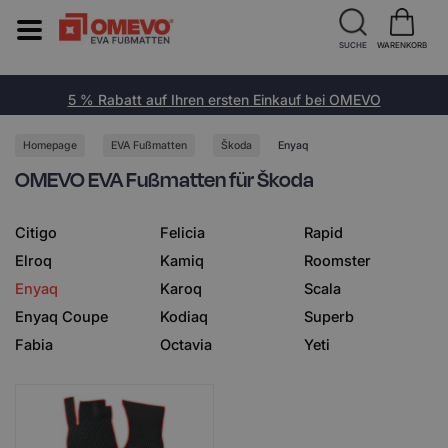
SUCHE
WARENKORB
5 % Rabatt auf Ihren ersten Einkauf bei OMEVO
Homepage
EVA Fußmatten
Škoda
Enyaq
OMEVO EVA Fußmatten für Škoda
Citigo
Felicia
Rapid
Elroq
Kamiq
Roomster
Enyaq
Karoq
Scala
Enyaq Coupe
Kodiaq
Superb
Fabia
Octavia
Yeti