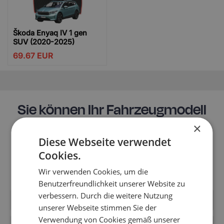
Škoda Enyaq IV 1 gen
SUV (2020-2025)
69.67
EUR
Sie können Ihr Fahrzeugmodell
nicht finden?
×
Diese Webseite verwendet
Möglicherweise ist es noch nicht in den Katalog des
Cookies.
Shops aufgenommen worden. Schreiben Sie uns, um
Informationen über die Fußmatten für Ihr Modell zu
Wir verwenden Cookies, um die
erhalten.
Benutzerfreundlichkeit unserer Website zu
verbessern. Durch die weitere Nutzung
unserer Webseite stimmen Sie der
Verwendung von Cookies gemäß unserer