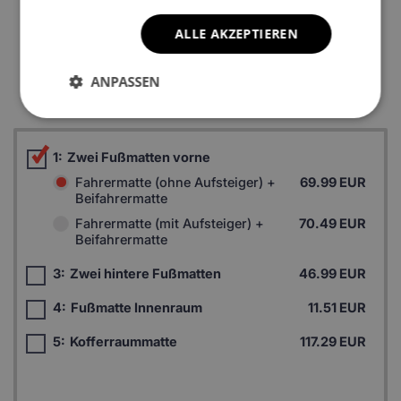
ALLE AKZEPTIEREN
*Ein Beispielfoto. Das Finalprodukt kann sich abhängig vom
ANPASSEN
Autofußboden unterscheiden.
1:
Zwei Fußmatten vorne
Fahrermatte (ohne Aufsteiger) +
69.99 EUR
Beifahrermatte
Fahrermatte (mit Aufsteiger) +
70.49 EUR
Beifahrermatte
3:
Zwei hintere Fußmatten
46.99 EUR
4:
Fußmatte Innenraum
11.51 EUR
5:
Kofferraummatte
117.29 EUR