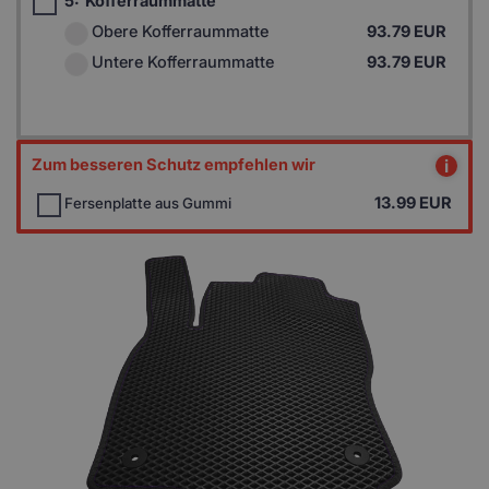
5:
Kofferraummatte
Obere Kofferraummatte
93.79 EUR
Untere Kofferraummatte
93.79 EUR
Zum besseren Schutz empfehlen wir
i
13.99
EUR
Fersenplatte aus Gummi