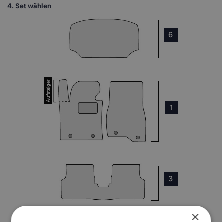
4.
Set wählen
6
1
3
×