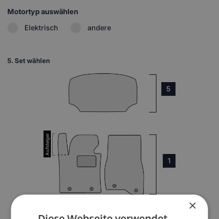
Motortyp auswählen
Elektrisch
andere
5.
Set wählen
5
1
×
Diese Webseite verwendet