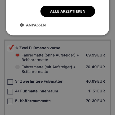
ALLE AKZEPTIEREN
*Ein Beispielfoto. Das Finalprodukt kann sich abhängig vom
ANPASSEN
Autofußboden unterscheiden.
1:
Zwei Fußmatten vorne
Fahrermatte (ohne Aufsteiger) +
69.99 EUR
Beifahrermatte
Fahrermatte (mit Aufsteiger) +
70.49 EUR
Beifahrermatte
3:
Zwei hintere Fußmatten
46.99 EUR
4:
Fußmatte Innenraum
11.51 EUR
5:
Kofferraummatte
70.39 EUR