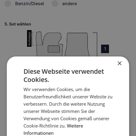
Benzin/Diesel
andere
5.
Set wählen
1
×
Diese Webseite verwendet
Cookies.
Wir verwenden Cookies, um die
3
Benutzerfreundlichkeit unserer Website zu
verbessern. Durch die weitere Nutzung
unserer Webseite stimmen Sie der
4
Verwendung von Cookies gemäß unserer
Cookie-Richtlinie zu.
Weitere
5
Informationen