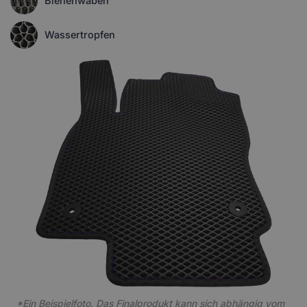
Bienenwaben
Wassertropfen
*Ein Beispielfoto. Das Finalprodukt kann sich abhängig vom