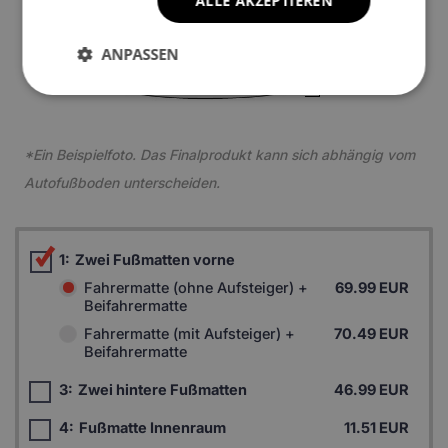
ALLE AKZEPTIEREN
5
ANPASSEN
*Ein Beispielfoto. Das Finalprodukt kann sich abhängig vom
Autofußboden unterscheiden.
1:
Zwei Fußmatten vorne
Fahrermatte (ohne Aufsteiger) +
69.99 EUR
Beifahrermatte
Fahrermatte (mit Aufsteiger) +
70.49 EUR
Beifahrermatte
3:
Zwei hintere Fußmatten
46.99 EUR
4:
Fußmatte Innenraum
11.51 EUR