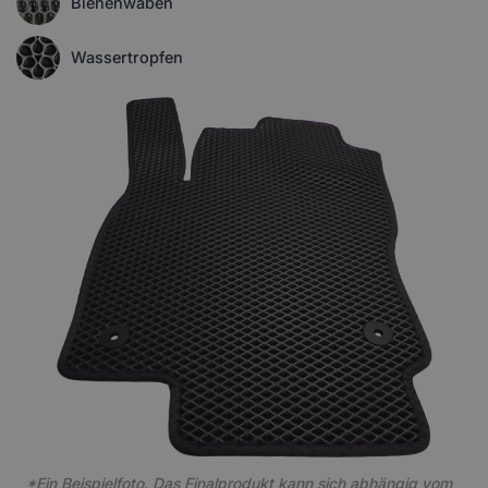
Bienenwaben
Wassertropfen
*Ein Beispielfoto. Das Finalprodukt kann sich abhängig vom