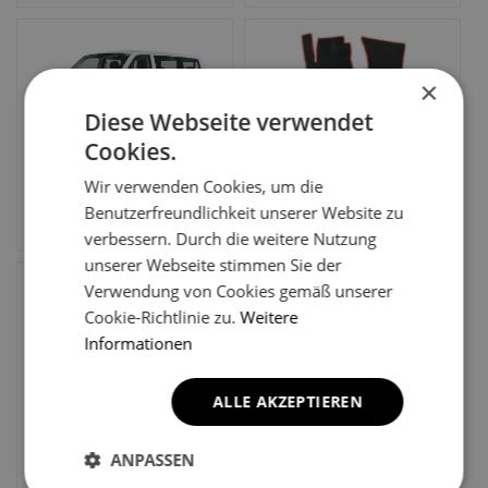
×
Diese Webseite verwendet
Cookies.
Volkswagen Multivan 6-
Volkswagen Multivan T4
Sitzer T6 6 gen Minibus
4 gen Minivan (1990-
Wir verwenden Cookies, um die
(2015-2019)
2003)
Benutzerfreundlichkeit unserer Website zu
69.67
EUR
69.67
EUR
verbessern. Durch die weitere Nutzung
unserer Webseite stimmen Sie der
Verwendung von Cookies gemäß unserer
Cookie-Richtlinie zu.
Weitere
Informationen
ALLE AKZEPTIEREN
Volkswagen Multivan L2
Volkswagen Multivan L1
7-Sitzer (mit Tisch) T7 7
7-Sitzer (ohne Tisch) T7
gen Minibus 5 Türer
7 gen Minibus 5 Türer
ANPASSEN
(2021-2026)
(2021-2026)