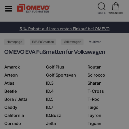
SUCHE
WARENKORB
5 % Rabatt auf Ihren ersten Einkauf bei OMEVO
Homepage
EVA Fußmatten
Volkswagen
Multivan
OMEVO EVA Fußmatten für Volkswagen
Amarok
Golf Plus
Routan
Arteon
Golf Sportsvan
Scirocco
Atlas
ID.3
Sharan
Beetle
ID.4
T-Cross
Bora / Jetta
ID.5
T-Roc
Caddy
ID.7
Taigo
California
ID.Buzz
Tayron
Corrado
Jetta
Tiguan