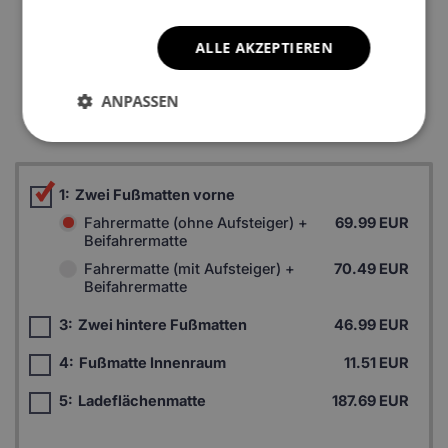
ALLE AKZEPTIEREN
*Ein Beispielfoto. Das Finalprodukt kann sich abhängig vom
ANPASSEN
Autofußboden unterscheiden.
1:
Zwei Fußmatten vorne
Fahrermatte (ohne Aufsteiger) +
69.99 EUR
Beifahrermatte
Fahrermatte (mit Aufsteiger) +
70.49 EUR
Beifahrermatte
3:
Zwei hintere Fußmatten
46.99 EUR
4:
Fußmatte Innenraum
11.51 EUR
5:
Ladeflächenmatte
187.69 EUR