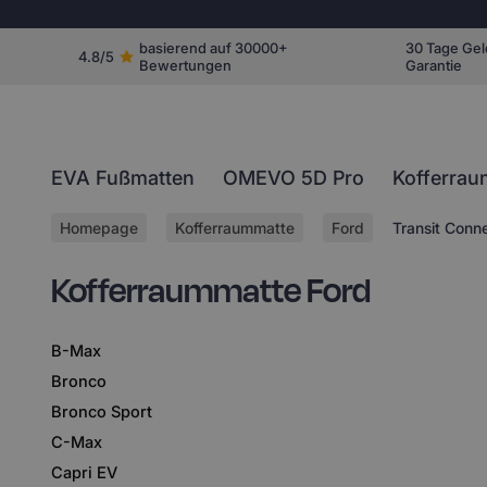
basierend auf 30000+
30 Tage Gel
4.8/5
Bewertungen
Garantie
EVA Fußmatten
OMEVO 5D Pro
Kofferrau
Homepage
Kofferraummatte
Ford
Transit Conn
Kofferraummatte Ford
B-Max
Bronco
Bronco Sport
C-Max
Capri EV