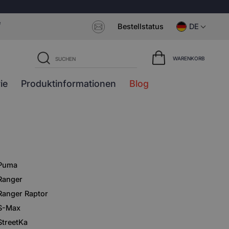
e
Bestellstatus
DE
WARENKORB
ie
Produktinformationen
Blog
Puma
Ranger
Ranger Raptor
S-Max
StreetKa