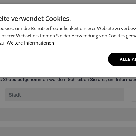
ite verwendet Cookies.
okies, um die Benutzerfreundlichkeit unserer Website zu verbes
unserer Webseite stimmen Sie der Verwendung von Cookies gem
 zu.
Weitere Informationen
ALLE A
en Ihr Fahrzeugmodell nich
es Shops aufgenommen worden. Schreiben Sie uns, um Informatio