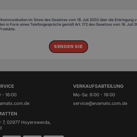
 Kommunikation im Sinne des Gesetzes vom 18. Juli 2002 über die Erbringung von
n in Form eines Telefongesprächs gemäß Art. 172 des Gesetzes vom 16. Juli 20
Produkte.
SENDEN SIE
RVICE
VERKAUFSABTEILUNG
 - 16:00
Mo-Sa: 8:00 - 16:00
amats.com.de
service@evamats.com.de
ATTEN
r 7, 02977 Hoyerswerda,
d