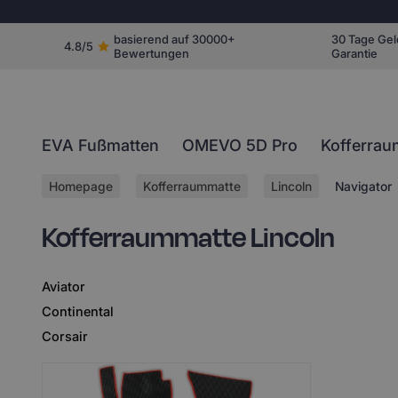
basierend auf 30000+
30 Tage Gel
4.8/5
Bewertungen
Garantie
EVA Fußmatten
OMEVO 5D Pro
Kofferrau
Homepage
Kofferraummatte
Lincoln
Navigator
Kofferraummatte Lincoln
Aviator
Continental
Corsair