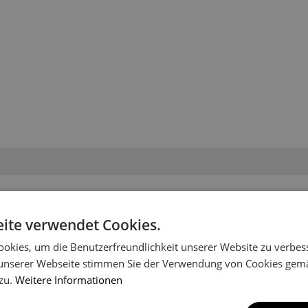
en Ihr Fahrzeugmodell nich
ite verwendet Cookies.
es Shops aufgenommen worden. Schreiben Sie uns, um Informatio
okies, um die Benutzerfreundlichkeit unserer Website zu verbes
unserer Webseite stimmen Sie der Verwendung von Cookies gem
 zu.
Weitere Informationen