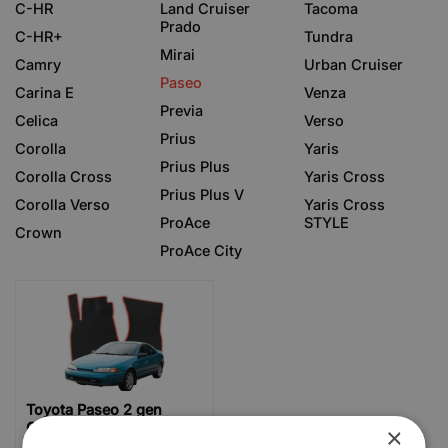
C-HR
Land Cruiser
Tacoma
Prado
C-HR+
Tundra
Mirai
Camry
Urban Cruiser
Paseo
Carina E
Venza
Previa
Celica
Verso
Prius
Corolla
Yaris
Prius Plus
Corolla Cross
Yaris Cross
Prius Plus V
Corolla Verso
Yaris Cross
ProAce
STYLE
Crown
ProAce City
Toyota Paseo 2 gen
Coupe 2 Türer (1995-
×
1999)