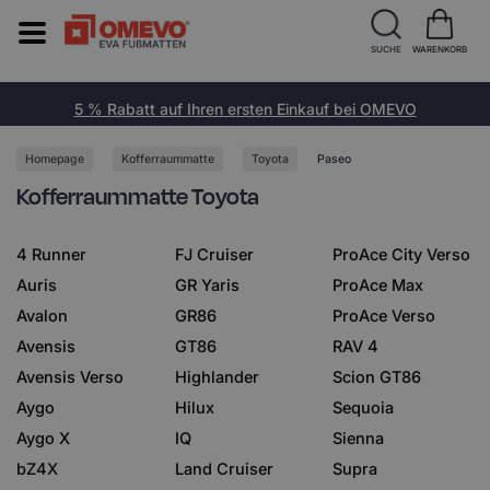
SUCHE
WARENKORB
5 % Rabatt auf Ihren ersten Einkauf bei OMEVO
Homepage
Kofferraummatte
Toyota
Paseo
Kofferraummatte Toyota
4 Runner
FJ Cruiser
ProAce City Verso
Auris
GR Yaris
ProAce Max
Avalon
GR86
ProAce Verso
Avensis
GT86
RAV 4
Avensis Verso
Highlander
Scion GT86
Aygo
Hilux
Sequoia
Aygo X
IQ
Sienna
bZ4X
Land Cruiser
Supra