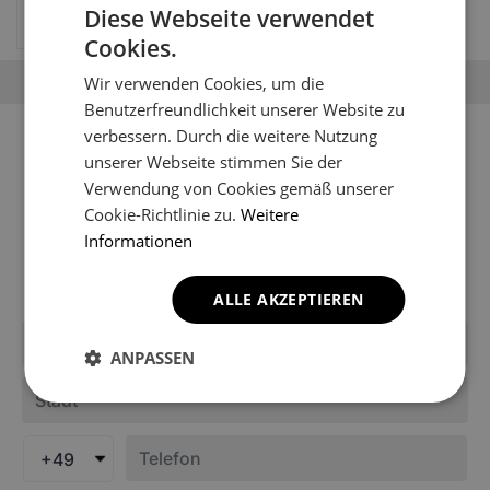
Diese Webseite verwendet
69.67
EUR
Cookies.
Wir verwenden Cookies, um die
Benutzerfreundlichkeit unserer Website zu
Sie können Ihr Fahrzeugmodell
verbessern. Durch die weitere Nutzung
unserer Webseite stimmen Sie der
nicht finden?
Verwendung von Cookies gemäß unserer
Cookie-Richtlinie zu.
Weitere
Möglicherweise ist es noch nicht in den Katalog des
Informationen
Shops aufgenommen worden. Schreiben Sie uns, um
Informationen über die Fußmatten für Ihr Modell zu
erhalten.
ALLE AKZEPTIEREN
ANPASSEN
+49