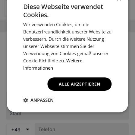
Limousine (1990-1995)
Diese Webseite verwendet
69.67
EUR
Cookies.
Wir verwenden Cookies, um die
Benutzerfreundlichkeit unserer Website zu
verbessern. Durch die weitere Nutzung
Sie können Ihr Fahrzeugmodell
unserer Webseite stimmen Sie der
nicht finden?
Verwendung von Cookies gemäß unserer
Cookie-Richtlinie zu.
Weitere
Möglicherweise ist es noch nicht in den Katalog des
Informationen
Shops aufgenommen worden. Schreiben Sie uns, um
Informationen über die Fußmatten für Ihr Modell zu
erhalten.
ALLE AKZEPTIEREN
ANPASSEN
+49