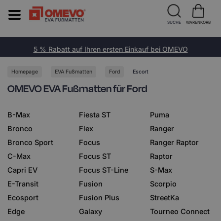
SUCHE
WARENKORB
5 % Rabatt auf Ihren ersten Einkauf bei OMEVO
Homepage
EVA Fußmatten
Ford
Escort
OMEVO EVA Fußmatten für Ford
B-Max
Fiesta ST
Puma
Bronco
Flex
Ranger
Bronco Sport
Focus
Ranger Raptor
C-Max
Focus ST
Raptor
Capri EV
Focus ST-Line
S-Max
E-Transit
Fusion
Scorpio
Ecosport
Fusion Plus
StreetKa
Edge
Galaxy
Tourneo Connect