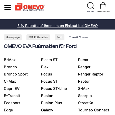
SUCHE
WARENKORB
5 % Rabatt auf Ihren ersten Einkauf bei OMEVO
Homepage
EVA Fußmatten
Ford
Transit Connect
OMEVO EVA Fußmatten für Ford
B-Max
Fiesta ST
Puma
Bronco
Flex
Ranger
Bronco Sport
Focus
Ranger Raptor
C-Max
Focus ST
Raptor
Capri EV
Focus ST-Line
S-Max
E-Transit
Fusion
Scorpio
Ecosport
Fusion Plus
StreetKa
Edge
Galaxy
Tourneo Connect