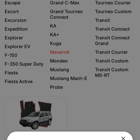
Escape
Grand C-Max
Tourneo Courier
Escort
Grand Tourneo
Tourneo Custom
Connect
Excursion
Transit
KA
Expedition
Transit Connect
KA+
Explorer
Transit Connect
Kuga
Grand
Explorer EV
Maverick
Transit Courier
F-150
Mondeo
Transit Custom
F-350 Super Duty
Mustang
Transit Custom
Fiesta
MS-RT
Mustang Mach-E
Fiesta Active
Probe
×
Ford Maverick 2 gen SUV