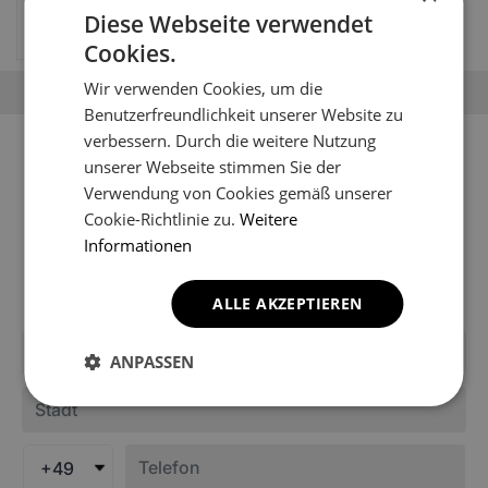
(2001-2007)
Diese Webseite verwendet
69.67
EUR
Cookies.
Wir verwenden Cookies, um die
Benutzerfreundlichkeit unserer Website zu
verbessern. Durch die weitere Nutzung
Sie können Ihr Fahrzeugmodell
unserer Webseite stimmen Sie der
nicht finden?
Verwendung von Cookies gemäß unserer
Cookie-Richtlinie zu.
Weitere
Möglicherweise ist es noch nicht in den Katalog des
Informationen
Shops aufgenommen worden. Schreiben Sie uns, um
Informationen über die Fußmatten für Ihr Modell zu
erhalten.
ALLE AKZEPTIEREN
ANPASSEN
+49