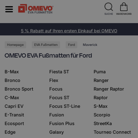
SUCHE
WARENKORB
5 % Rabatt auf Ihren ersten Einkauf bei OMEVO
Homepage
EVA Fußmatten
Ford
Maverick
OMEVO EVA Fußmatten für Ford
B-Max
Fiesta ST
Puma
Bronco
Flex
Ranger
Bronco Sport
Focus
Ranger Raptor
C-Max
Focus ST
Raptor
Capri EV
Focus ST-Line
S-Max
E-Transit
Fusion
Scorpio
Ecosport
Fusion Plus
StreetKa
Edge
Galaxy
Tourneo Connect